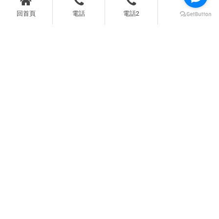
回首頁
電話
電話2
王寶明律師：0963-028455
王律師信箱：friend90393@gmail.com
許世昌律師：0939-078212
許律師信箱：shihandchang@gmail.com
電話：04-22210360(代表號)
傳真：04-22212500
地址：台中市西區康樂街6之3號2、3樓
回首頁
關於明睿
律師團隊
服務項目
法律專欄
最新快訊
聯絡律師
台中法律事務所
台中律師事務所
台中律師推薦
台中遺產訴訟律師